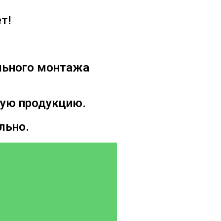
т!
льного монтажа
ную продукцию.
льно.