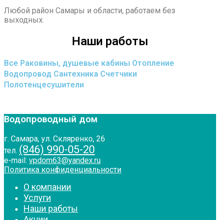
Любой район Самары и области, работаем без
выходных.
Наши работы
Все
Раковины, душевые кабины
Отопление
Водопровод
Сантехника
Счетчики
Полотенцесушители
Водопроводный дом
г. Самара, ул. Скляренко, 26
(846) 990-05-20
тел.
e-mail:
vpdom63@yandex.ru
Политика конфиденциальности
О компании
Услуги
Наши работы
Акции