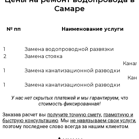
Самаре
№ пп
Наименование услуги
1
Замена водопроводной развязки
2
Замена стояка
Канал
1
Замена канализационной разводки
Кан
1
Замена канализационной разводки
У нас нет скрытых платежей и мы гарантируем, что
стоимость фиксированная!
Заказав расчет вы
получите точную смету
,
грамотную и
быструю консультацию
. Мы
не навязываем свои услуги
,
поэтому последнее слово всегда за нашим клиентом.